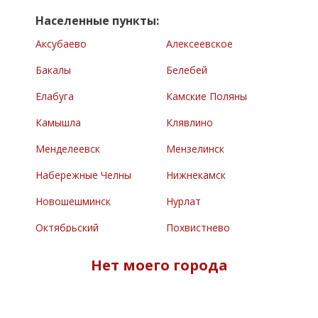
Населенные пункты:
Аксубаево
Алексеевское
Бакалы
Белебей
Елабуга
Камские Поляны
Камышла
Клявлино
Менделеевск
Мензелинск
Набережные Челны
Нижнекамск
Новошешминск
Нурлат
Октябрьский
Похвистнево
Раевский
Сарманово
Нет моего города
Северное
Туймазы
Челно-Вершины
Черемшан