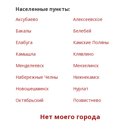
Населенные пункты:
Аксубаево
Алексеевское
Бакалы
Белебей
Елабуга
Камские Поляны
Камышла
Клявлино
Менделеевск
Мензелинск
Набережные Челны
Нижнекамск
Новошешминск
Нурлат
Октябрьский
Похвистнево
Раевский
Сарманово
Нет моего города
Северное
Туймазы
Челно-Вершины
Черемшан