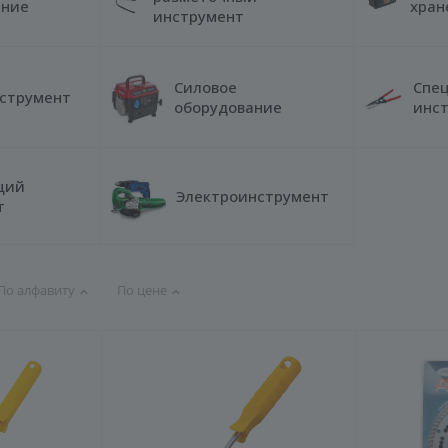
ание
хран
инструмент
Силовое
Спе
нструмент
оборудование
инс
щий
Электроинструмент
т
По алфавиту
По цене