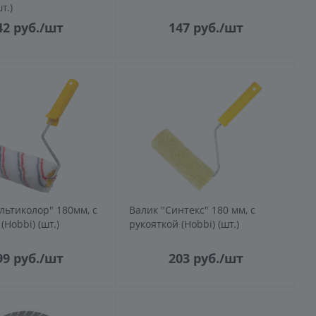
т.)
42
руб.
/шт
147
руб.
/шт
льтиколор" 180мм, с
Валик "Синтекс" 180 мм, с
(Hobbi) (шт.)
рукояткой (Hobbi) (шт.)
99
руб.
/шт
203
руб.
/шт