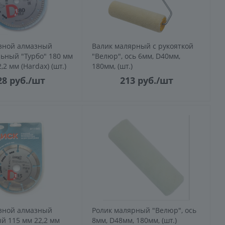
зной алмазный
Валик малярный с рукояткой
ьный "Турбо" 180 мм
"Велюр", ось 6мм, D40мм,
,2 мм (Hardax) (шт.)
180мм, (шт.)
28
руб.
/шт
213
руб.
/шт
зной алмазный
Ролик малярный "Велюр", ось
 115 мм 22,2 мм
8мм, D48мм, 180мм, (шт.)