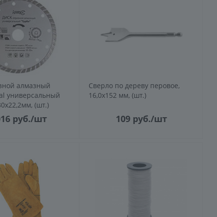
зной алмазный
Сверло по дереву перовое,
nal универсальный
16,0х152 мм, (шт.)
30х22,2мм, (шт.)
016
руб.
/шт
109
руб.
/шт