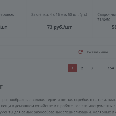
перовое,
Заклёпки, 4 х 16 мм, 50 шт. (уп.)
Сварочные
71/6/50
/шт
73
руб.
/шт
5
Показать еще
1
2
3
154
т
 разнообразные валики, терки и щетки, скребки, шпатели, вил
вещи в домашнем хозяйстве и в работе, все эти инструменты 
рументы для самых разнообразных специализаций, малярных и 