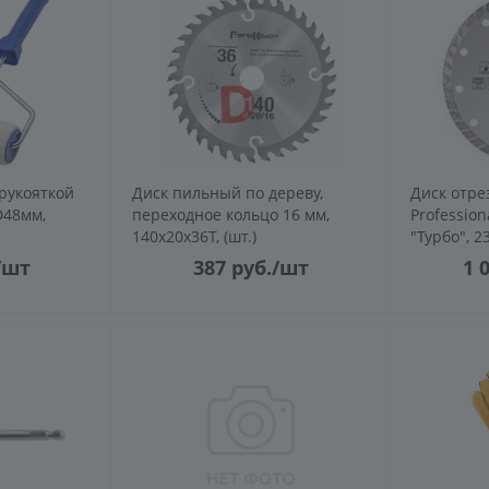
рукояткой
Диск пильный по дереву,
Диск отре
D48мм,
переходное кольцо 16 мм,
Professio
140x20x36T, (шт.)
"Турбо", 2
/шт
387
руб.
/шт
1 