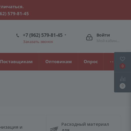
тличаться.
962) 579-81-45
+7 (962) 579-81-45
Войти
Мой кабинет
Заказать звонок
Поставщикам
Оптовикам
Опрос
0
0
Расходный материал
низация и
для