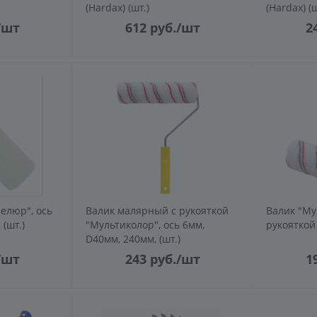
(Hardax) (шт.)
(Hardax) (ш
/шт
612
руб.
/шт
2
елюр", ось
Валик малярный с рукояткой
Валик "Му
(шт.)
"Мультиколор", ось 6мм,
рукояткой 
D40мм, 240мм, (шт.)
/шт
243
руб.
/шт
1