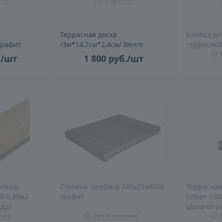
Террасная доска
Клипса дл
Графит
/3м*14,7см*2,4см/ Венге
террасной
.
/шт
1 800
руб.
/шт
ecking
Ступень UnoDeck 345x23х4000
Террасная
0 0,45м2
графит
Urban 150
др)
(Дымчатый
ичии
Нет в наличии