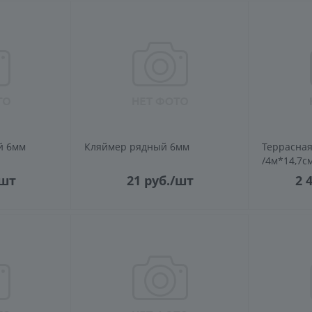
й 6мм
Кляймер рядный 6мм
Террасная
/4м*14,7с
шт
21
руб.
/шт
2 