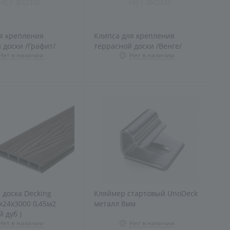
я крепления
Клипса для крепления
 доски /Графит/
террасной доски /Венге/
Нет в наличии
Нет в наличии
 доска Decking
Кляймер стартовый UnoDeck
х24х3000 0,45м2
металл 8мм
 дуб )
Нет в наличии
Нет в наличии