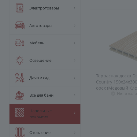
Электротовары
Автотовары
Мебель
Освещение
Террасная доска D
Дача и сад
Country 150х24х300
орех (Медовый Кле
Нет в нал
Все для бани
Напольные
покрытия
Отопление