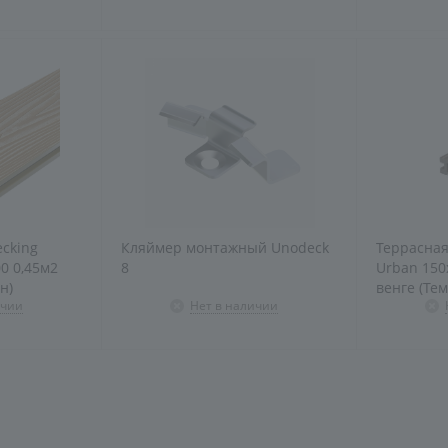
ecking
Кляймер монтажный Unodeck
Террасная
0 0,45м2
8
Urban 150
н)
венге (Те
ичии
Нет в наличии