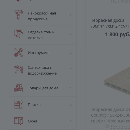
Лакокрасочная
продукция
Террасная доска
/3м*14,7см*2,4см/ 
Отделка стен и
1 800
руб
потолка
Инструмент
Сантехника и
водоснабжение
Товары для дома
Плитка
Террасная доска D
Country 150х24х300
графит (Жженый ке
Окна
Нет в нал