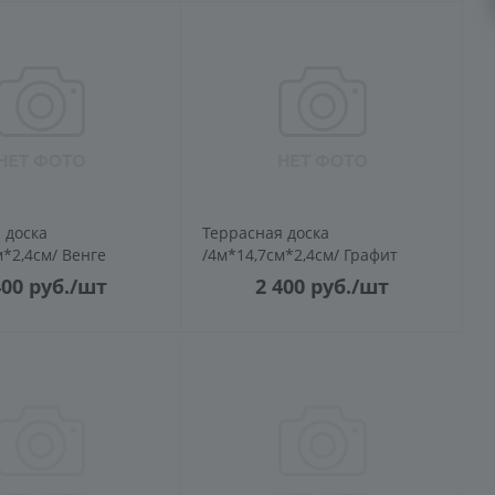
 доска
Террасная доска
м*2,4см/ Венге
/4м*14,7см*2,4см/ Графит
400
руб.
/шт
2 400
руб.
/шт