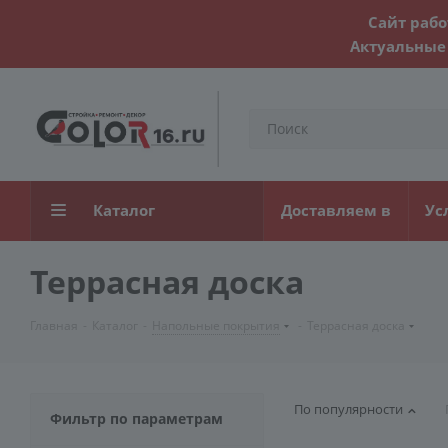
Сайт рабо
Актуальные 
Каталог
Доставляем в
Ус
Террасная доска
Главная
-
Каталог
-
Напольные покрытия
-
Террасная доска
По популярности
Фильтр по параметрам