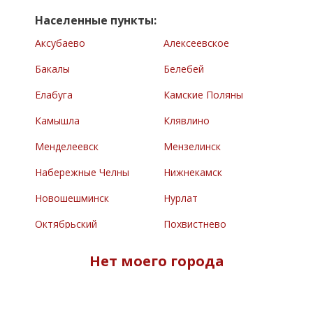
Населенные пункты:
Аксубаево
Алексеевское
Бакалы
Белебей
Елабуга
Камские Поляны
Камышла
Клявлино
Менделеевск
Мензелинск
Набережные Челны
Нижнекамск
Новошешминск
Нурлат
Октябрьский
Похвистнево
Раевский
Сарманово
Нет моего города
Северное
Туймазы
Челно-Вершины
Черемшан