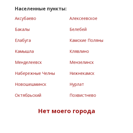
Населенные пункты:
Аксубаево
Алексеевское
Бакалы
Белебей
Елабуга
Камские Поляны
Камышла
Клявлино
Менделеевск
Мензелинск
Набережные Челны
Нижнекамск
Новошешминск
Нурлат
Октябрьский
Похвистнево
Раевский
Сарманово
Нет моего города
Северное
Туймазы
Челно-Вершины
Черемшан